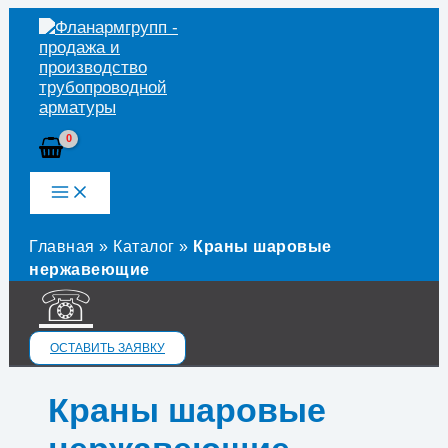
Перейти
к
содержимому
Главная
»
Каталог
»
Краны шаровые
нержавеющие
☏
ОСТАВИТЬ ЗАЯВКУ
Краны шаровые