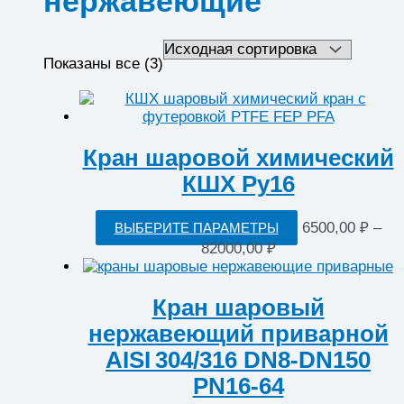
нержавеющие
Показаны все (3)
Кран шаровой химический
КШХ Ру16
Этот
6500,00
₽
–
ВЫБЕРИТЕ ПАРАМЕТРЫ
товар
Диапазон
82000,00
₽
имеет
цен:
несколько
6500,00 ₽
вариаций.
–
Кран шаровый
Опции
82000,00 ₽
нержавеющий приварной
можно
выбрать
AISI 304/316 DN8‑DN150
на
PN16‑64
странице