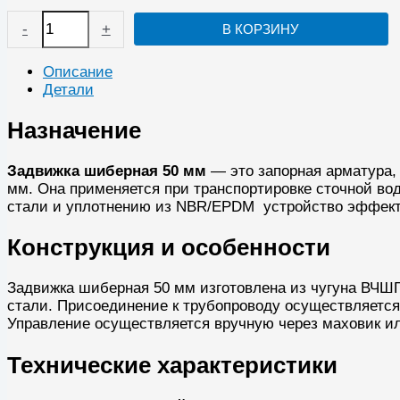
Количество
-
+
В КОРЗИНУ
товара
Задвижка
шиберная
Описание
Ду50
Детали
со
штурвалом
Назначение
Задвижка шиберная 50 мм
— это запорная арматура,
мм. Она применяется при транспортировке сточной во
стали и уплотнению из NBR/EPDM устройство эффект
Конструкция и особенности
Задвижка шиберная 50 мм изготовлена из чугуна ВЧШ
стали. Присоединение к трубопроводу осуществляется
Управление осуществляется вручную через маховик и
Технические характеристики