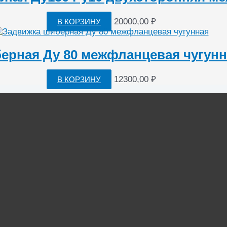
20000,00
₽
В КОРЗИНУ
ерная Ду 80 межфланцевая чугунн
12300,00
₽
В КОРЗИНУ