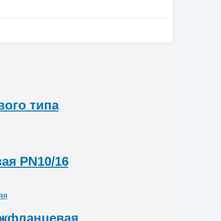
вого типа
ая PN10/16
ежфланцевая