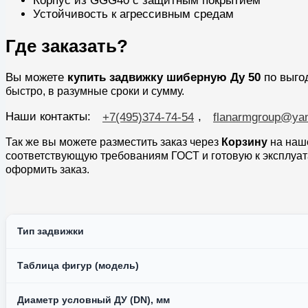
Корпус из GGG40 с защитным покрытием
Устойчивость к агрессивным средам
Где заказать?
Вы можете
купить задвижку шиберную Ду 50
по выгод
быстро, в разумные сроки и сумму.
Наши контакты:
,
+7(495)374-74-54
flanarmgroup@yan
Так же вы можете разместить заказ через
Корзину
на наше
соответствующую требованиям ГОСТ и готовую к эксплуа
оформить заказ.
Тип задвижки
Таблица фигур (модель)
Диаметр условный ДУ (DN), мм