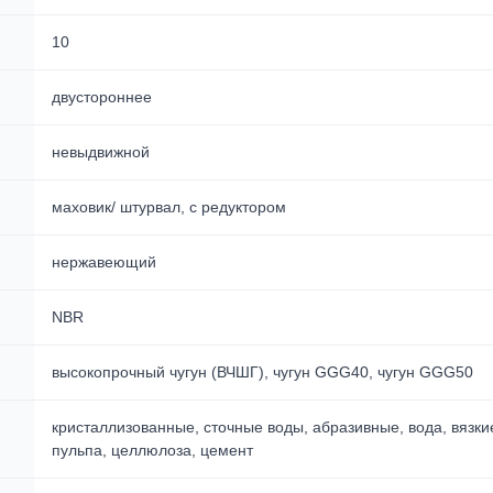
10
двустороннее
невыдвижной
маховик/ штурвал, с редуктором
нержавеющий
NBR
высокопрочный чугун (ВЧШГ), чугун GGG40, чугун GGG50
кристаллизованные, сточные воды, абразивные, вода, вязки
пульпа, целлюлоза, цемент