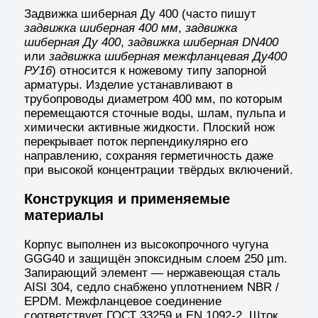
Задвижка шиберная Ду 400 (часто пишут
задвижка шиберная 400 мм
,
задвижка
шиберная Ду 400
,
задвижка шиберная DN400
или
задвижка шиберная межфланцевая Ду400
РУ16
) относится к ножевому типу запорной
арматуры. Изделие устанавливают в
трубопроводы диаметром 400 мм, по которым
перемещаются сточные воды, шлам, пульпа и
химически активные жидкости. Плоский нож
перекрывает поток перпендикулярно его
направлению, сохраняя герметичность даже
при высокой концентрации твёрдых включений.
Конструкция и применяемые
материалы
Корпус выполнен из высокопрочного чугуна
GGG40 и защищён эпоксидным слоем 250 µm.
Запирающий элемент — нержавеющая сталь
AISI 304, седло снабжено уплотнением NBR /
EPDM. Межфланцевое соединение
соответствует ГОСТ 33259 и EN 1092-2. Шток