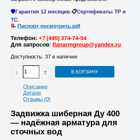
🛡️
Гарантия 12 месяцев.
📋
Сертификаты ТР и
ТС.
📝
Паспорт посмотреть.pdf
Телефон:
+7 (495) 374‑74‑54
Для запросов
:
flanarmgroup@yandex.ru
Доступность:
37 в наличии
Количество
-
+
В КОРЗИНУ
товара
Задвижка
шиберная
Описание
Ду
Детали
400
Отзывы (0)
межфланцевая
РУ
Задвижка шиберная Ду 400
10/16
— надёжная арматура для
ножевого
сточных вод
типа