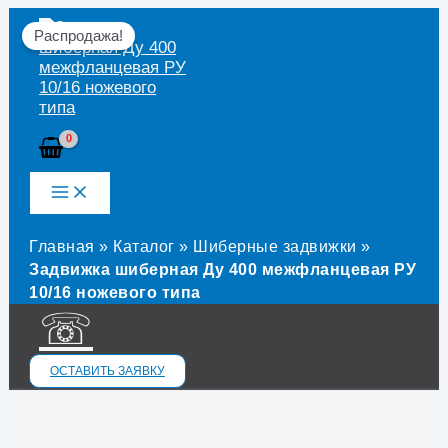
Перейти
к
Распродажа!
содержимому
Главная
»
Каталог
»
Шиберные задвижки
»
Задвижка шиберная Ду 400 межфланцевая РУ
10/16 ножевого типа
☏
ОСТАВИТЬ ЗАЯВКУ