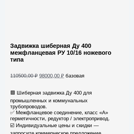
Задвижка шиберная Ду 400
межфланцевая РУ 10/16 ножевого
типа
Первоначальная
Текущая
110500,00
₽
98000,00
₽
базовая
цена
цена:
составляла
98000,00 ₽.
🟩 Шиберная задвижка Ду 400 для
110500,00 ₽.
промышленных и коммунальных
трубопроводов.
✅ Межфланцевое соединение, класс «А»
герметичности, редуктор / электропривод.
☑️ Индивидуальные цены и скидки —
запросите коммерческое предложение.